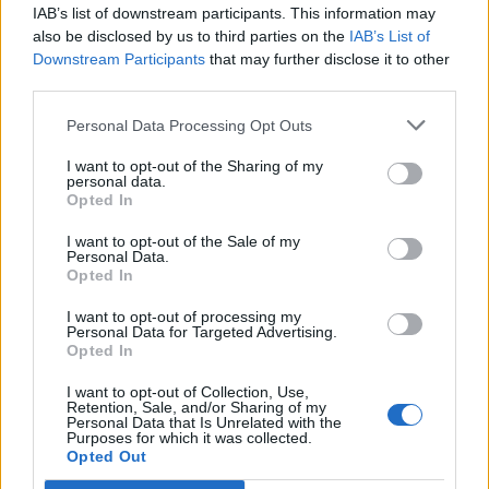
IAB’s list of downstream participants. This information may
10 pytań – kilka dziedzin.
also be disclosed by us to third parties on the
IAB’s List of
Przekroczysz granicę 7
Downstream Participants
that may further disclose it to other
punktów?
third parties.
12 prostych pytań z geografii
Personal Data Processing Opt Outs
Polski, przekroczysz granicę
8 punktów?
I want to opt-out of the Sharing of my
personal data.
Opted In
I want to opt-out of the Sale of my
Personal Data.
Opted In
I want to opt-out of processing my
Personal Data for Targeted Advertising.
Opted In
10 pytań z wiedzy ogólnej –
I want to opt-out of Collection, Use,
Retention, Sale, and/or Sharing of my
zdobędziesz komplet
Personal Data that Is Unrelated with the
punktów?
Purposes for which it was collected.
Opted Out
Praktycznie nikt nie zdobywa