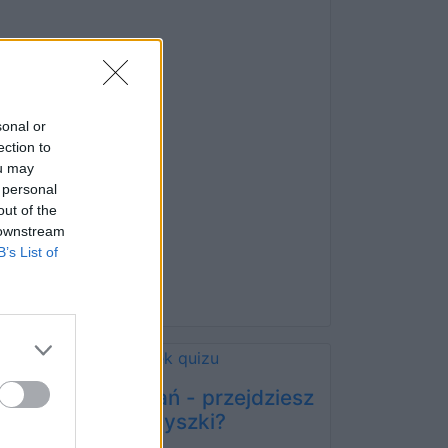
sonal or
ection to
ou may
 personal
out of the
 downstream
B’s List of
10 prostych pytań - przejdziesz
bez zadyszki?