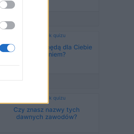
56 lat temu
Czy te pytania będą dla Ciebie
wyzwaniem?
56 lat temu
Czy znasz nazwy tych
dawnych zawodów?