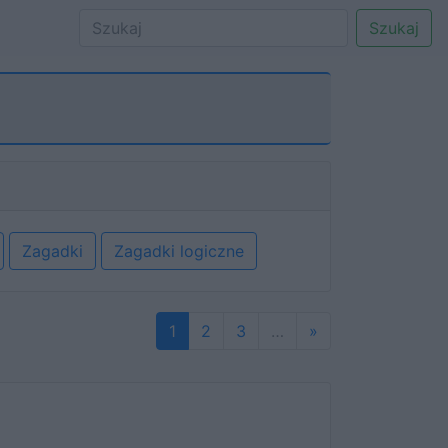
Szukaj
Zagadki
Zagadki logiczne
Następna
1
2
3
…
»