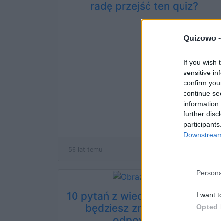
radę przejść ten quiz?
Quizowo 
If you wish 
sensitive in
confirm you
continue se
information 
further disc
participants
Downstream 
56 lat temu
Persona
10 pytań z wiedzy ogólnej - cz
I want t
będziesz znał wszystkie
Opted 
odpowiedzi?