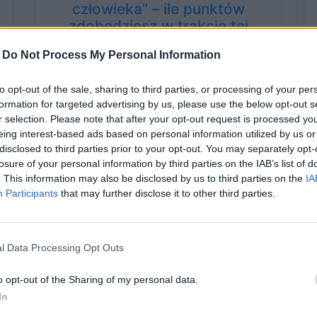
człowieka” – ile punktów
zdobędziesz w trakcie tej
podróży?
-
Do Not Process My Personal Information
to opt-out of the sale, sharing to third parties, or processing of your per
formation for targeted advertising by us, please use the below opt-out s
r selection. Please note that after your opt-out request is processed y
eing interest-based ads based on personal information utilized by us or
disclosed to third parties prior to your opt-out. You may separately opt-
losure of your personal information by third parties on the IAB’s list of
. This information may also be disclosed by us to third parties on the
IA
Participants
that may further disclose it to other third parties.
56 lat temu
l Data Processing Opt Outs
y
Punktowany quiz wiedzy
o opt-out of the Sharing of my personal data.
ogólnej. Ile punktów zbierzesz?
In