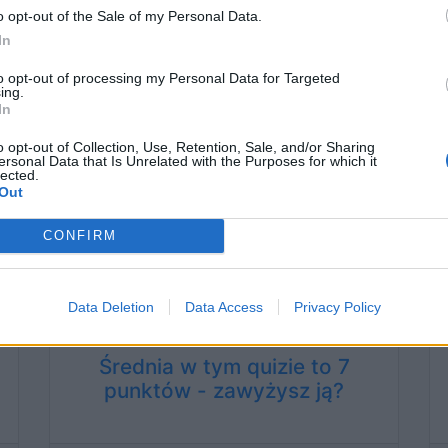
o opt-out of the Sale of my Personal Data.
In
56 lat temu
to opt-out of processing my Personal Data for Targeted
ing.
In
o opt-out of Collection, Use, Retention, Sale, and/or Sharing
Czy odpowiesz poprawnie na
ersonal Data that Is Unrelated with the Purposes for which it
lected.
te pytania?
Out
CONFIRM
56 lat temu
Data Deletion
Data Access
Privacy Policy
Średnia w tym quizie to 7
punktów - zawyżysz ją?