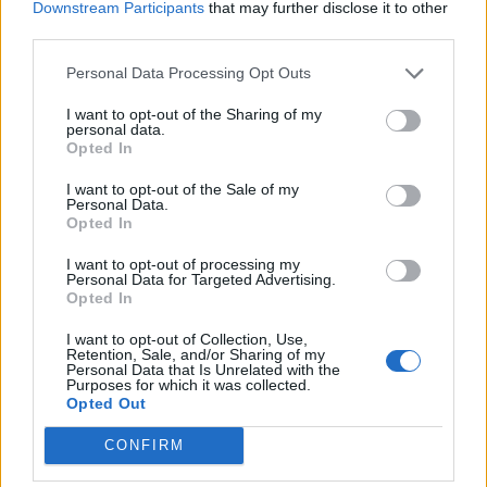
Downstream Participants
that may further disclose it to other
skojarzenia!
third parties.
Wyobraźnia + logika, czyli 3
Personal Data Processing Opt Outs
zagadki z kostką!
I want to opt-out of the Sharing of my
personal data.
Opted In
I want to opt-out of the Sale of my
Personal Data.
Opted In
I want to opt-out of processing my
Personal Data for Targeted Advertising.
Opted In
Udostępnij ten test, jeśli
I want to opt-out of Collection, Use,
potrafisz go rozwiązać!
Retention, Sale, and/or Sharing of my
Personal Data that Is Unrelated with the
Purposes for which it was collected.
Tylko geniusz rozwiąże te 5
Opted Out
zagadek!
CONFIRM
Literacki quiz dla mistrzów