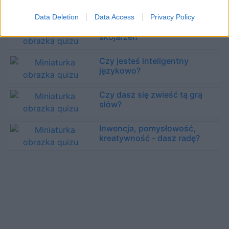
skojarzeń!
Data Deletion
Data Access
Privacy Policy
Literatura polska dla mistrzów
skojarzeń
Czy jesteś inteligentny
językowo?
Czy dasz się zwieść tą grą
słów?
Inwencja, pomysłowość,
kreatywność - dasz radę?