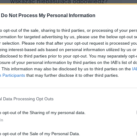
wskazać niepasującą odpowiedź?
-
Do Not Process My Personal Information
ocznij quiz
to opt-out of the sale, sharing to third parties, or processing of your per
formation for targeted advertising by us, please use the below opt-out s
r selection. Please note that after your opt-out request is processed y
eing interest-based ads based on personal information utilized by us or
disclosed to third parties prior to your opt-out. You may separately opt-
losure of your personal information by third parties on the IAB’s list of
. This information may also be disclosed by us to third parties on the
IA
Participants
that may further disclose it to other third parties.
 wiesz, co
tRuDne sŁówKa -
l Data Processing Opt Outs
ają te trudne
czy na pewno
o opt-out of the Sharing of my personal data.
wyrazy?
wiesz, co
In
oznaczają?
o opt-out of the Sale of my Personal Data.