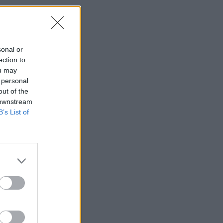
sonal or
ection to
ou may
 personal
out of the
 downstream
B’s List of