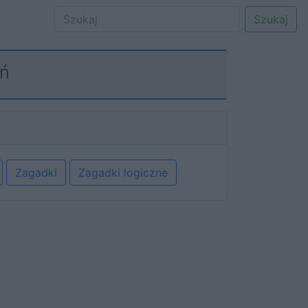
Szukaj
eń
Zagadki
Zagadki logiczne