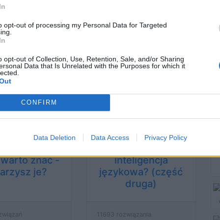
związań
20381 rozwiązań
In
to opt-out of processing my Personal Data for Targeted
ing.
In
zy jesteś
Gra w słowa -
o opt-out of Collection, Use, Retention, Sale, and/or Sharing
teligentny
pomylisz się?
ersonal Data that Is Unrelated with the Purposes for which it
ęzykowo?
lected.
Out
CONFIRM
wiązań
10502 rozwiązania
Data Deletion
Data Access
Privacy Policy
udnych słów,
Jaka jest Twoja
 warto znać -
inteligencja
jarzysz je?
językowa? (część
druga)
związań
11693 rozwiązania