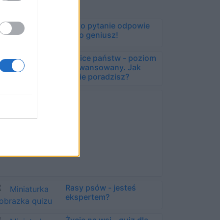
Na to pytanie odpowie
tylko geniusz!
Stolice państw - poziom
zaawansowany. Jak
sobie poradzisz?
Rasy psów - jesteś
ekspertem?