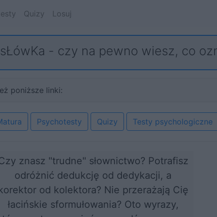
esty
Quizy
Losuj
sŁówKa - czy na pewno wiesz, co oz
eż poniższe linki:
Matura
Psychotesty
Quizy
Testy psychologiczne
Czy znasz "trudne" słownictwo? Potrafisz
odróżnić dedukcję od dedykacji, a
korektor od kolektora? Nie przerażają Cię
łacińskie sformułowania? Oto wyrazy,