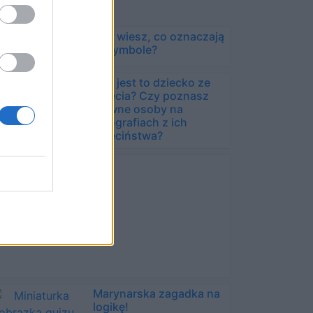
Czy wiesz, co oznaczają
te symbole?
Kim jest to dziecko ze
zdjęcia? Czy poznasz
sławne osoby na
fotografiach z ich
dzieciństwa?
Marynarska zagadka na
logikę!