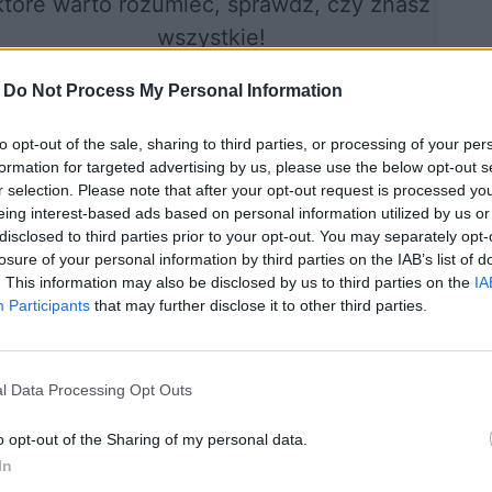
które warto rozumieć, sprawdź, czy znasz
wszystkie!
-
Do Not Process My Personal Information
ocznij quiz
to opt-out of the sale, sharing to third parties, or processing of your per
formation for targeted advertising by us, please use the below opt-out s
r selection. Please note that after your opt-out request is processed y
eing interest-based ads based on personal information utilized by us or
disclosed to third parties prior to your opt-out. You may separately opt-
losure of your personal information by third parties on the IAB’s list of
. This information may also be disclosed by us to third parties on the
IA
Participants
that may further disclose it to other third parties.
8 zagadek
12 typowych błędów
l Data Processing Opt Outs
owych - wskaż
językowych -
awną formę!
sprawdź, czy je
o opt-out of the Sharing of my personal data.
popełniasz!
In