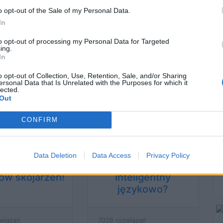
o opt-out of the Sale of my Personal Data.
związań
37351 rozwiązań
In
to opt-out of processing my Personal Data for Targeted
ing.
In
tura polska dla
Czy jesteś mistrzem
zów skojarzeń
języka polskiego?
o opt-out of Collection, Use, Retention, Sale, and/or Sharing
ersonal Data that Is Unrelated with the Purposes for which it
lected.
Out
CONFIRM
wiązań
21611 rozwiązań
Data Deletion
Data Access
Privacy Policy
acki quiz dla
Czy jesteś
ów skojarzeń!
inteligentny
językowo?
wiązań
7026 rozwiązań