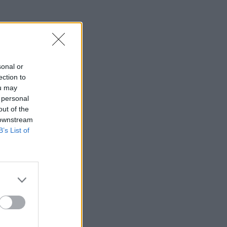
sonal or
ection to
ou may
 personal
out of the
 downstream
B’s List of