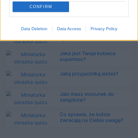
CONFIRM
Jak postrzegają Cię ludzie z
bliskiego otoczenia?
Data Deletion
Data Access
Privacy Policy
Czy masz do siebie zdrowy
dystans?
Jaka jest Twoja kobieca
supermoc?
Jaką przyjaciółką jesteś?
Jaki masz stosunek do
związków?
Co sprawia, że ludzie
zwracają na Ciebie uwagę?