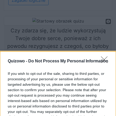
Zagadki logiczne
Czy zdarza się, że ludzie wykorzystują
Twoje dobre serce, ponieważ z ich
powodu rezygnujesz z czegoś, co byłoby
dla Ciebie wygodne? Czy nie przesadzasz
ze swoją skłonnością do poświęcania się
Quizowo -
Do Not Process My Personal Information
dla innych?
If you wish to opt-out of the sale, sharing to third parties, or
processing of your personal or sensitive information for
targeted advertising by us, please use the below opt-out
section to confirm your selection. Please note that after your
Rozpocznij quiz
opt-out request is processed you may continue seeing
interest-based ads based on personal information utilized by
us or personal information disclosed to third parties prior to
your opt-out. You may separately opt-out of the further