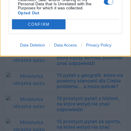
Personal Data that Is Unrelated with the
15 prostych pytań z polityki,
Purposes for which it was collected.
na które wstyd nie znać
Opted Out
odpowiedzi
CONFIRM
15 pytań z geografii, na które
każdy Europejczyk powinien
znać odpowiedź!
Data Deletion
Data Access
Privacy Policy
16 pytań z nauk ścisłych, na
które każdy dorosły powinien
znać odpowiedź!
15 pytań z geografii, które nie
powinny stanowić dla Ciebie
problemu... a może jednak?
15 prostych pytań z historii,
na które wstyd nie znać
odpowiedzi
15 prostych pytań ze sportu,
na które wstyd nie znać