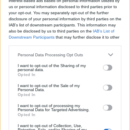
interest-based ads based on personal information utilized by
us or personal information disclosed to third parties prior to
your opt-out. You may separately opt-out of the further
disclosure of your personal information by third parties on the
IAB’s list of downstream participants. This information may
also be disclosed by us to third parties on the
IAB’s List of
20 pytań z geografii, na które
Downstream Participants
that may further disclose it to other
każdy dorosły powinien znać
third parties.
odpowiedź - jak sobie
poradzisz?
Personal Data Processing Opt Outs
12 prostych pytań z geografii,
I want to opt-out of the Sharing of my
średnia w tym quizie to 8
personal data.
punktów - poprawisz ją?
Opted In
I want to opt-out of the Sale of my
Personal Data.
Opted In
I want to opt-out of processing my
Personal Data for Targeted Advertising.
Opted In
I want to opt-out of Collection, Use,
Retention, Sale, and/or Sharing of my