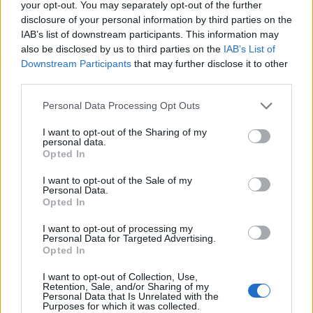
your opt-out. You may separately opt-out of the further
disclosure of your personal information by third parties on the
IAB’s list of downstream participants. This information may
also be disclosed by us to third parties on the
IAB’s List of
15 polskich komedii wszech
Downstream Participants
that may further disclose it to other
czasów - rozpoznasz je po
third parties.
jednym kadrze?
Personal Data Processing Opt Outs
Polskie filmy z lat 90. Jak
dobrze je pamiętasz?
I want to opt-out of the Sharing of my
personal data.
Opted In
I want to opt-out of the Sale of my
Personal Data.
Opted In
I want to opt-out of processing my
Personal Data for Targeted Advertising.
Opted In
I want to opt-out of Collection, Use,
Kultowe cytaty z polskich
Retention, Sale, and/or Sharing of my
filmów - czy rozpoznasz
Personal Data that Is Unrelated with the
Purposes for which it was collected.
wszystkie?