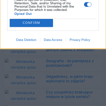
Retention, Sale, and/or Sharing of my
Personal Data that Is Unrelated with the
Purposes for which it was collected.
Opted Out
CONFIRM
Rozpoznasz, jakie miasto
zaznaczyliśmy na mapie?
Data Deletion
Data Access
Privacy Policy
Czy rozpoznasz państwo po
jednym zdaniu z Wikipedii?
Geografia - ile pamiętasz z
podstawówki?
Odgadniesz, w jakim kraju
wykonano to zdjęcie?
Czy uzupełnisz brakujące
miejsce w tytule serialu?