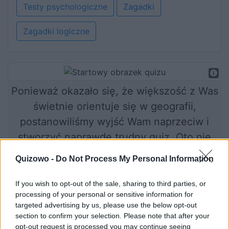
Testy psychologiczne
Zagadki
Zagadki logiczne
Ponieważ okazało się, że większość z Was
świetnie orientuje się w geografii,
postanowiliśmy wyjść Wam naprzeciw i
stworzyć naprawdę trudny quiz. Oto nie
lada wyzwanie dla ambitnych i
Quizowo -
Do Not Process My Personal Information
wymagających! Musicie zidentyfikować
miasto po jednym tylko zdjęciu i to,
If you wish to opt-out of the sale, sharing to third parties, or
processing of your personal or sensitive information for
wierzcie nam, niewiele mówiącym zdjęciu.
targeted advertising by us, please use the below opt-out
Powodzenia i dobrej zabawy!
section to confirm your selection. Please note that after your
opt-out request is processed you may continue seeing