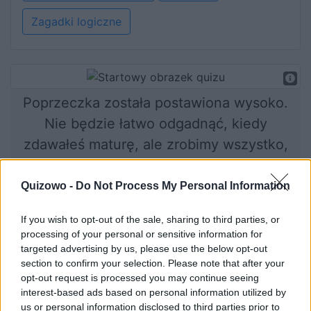
Zagadki logiczne
Poprzeczka została postawiona wysoko.
Nie będzie łatwo odgadnąć, kiedy
zdawałeś maturę, ale zrobimy wszystko,
aby podołać temu zadaniu. Sprawdź, czy
nam się uda!
Quizowo -
Do Not Process My Personal Information
If you wish to opt-out of the sale, sharing to third parties, or
processing of your personal or sensitive information for
Rozpocznij quiz
targeted advertising by us, please use the below opt-out
section to confirm your selection. Please note that after your
opt-out request is processed you may continue seeing
interest-based ads based on personal information utilized by
us or personal information disclosed to third parties prior to