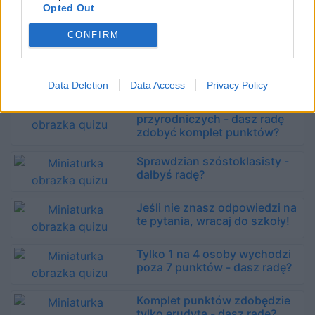
Opted Out
12 rzeczy, które powinieneś
wiedzieć z podstawówki
CONFIRM
Anioły i diabły w kulturze - ile
o nich wiesz?
Data Deletion
Data Access
Privacy Policy
12 pozornie prostych pytań
przyrodniczych - dasz radę
zdobyć komplet punktów?
Sprawdzian szóstoklasisty -
dałbyś radę?
Jeśli nie znasz odpowiedzi na
te pytania, wracaj do szkoły!
Tylko 1 na 4 osoby wychodzi
poza 7 punktów - dasz radę?
Komplet punktów zdobędzie
tylko erudyta - dasz radę?