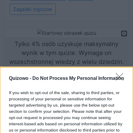
Zagadki logiczne
Tylko 4% osób uzyskuje maksymalny
wynik w tym quizie. Wymaga on
wszechstronnej wiedzy z wielu dziedzin.
Quizowo -
Do Not Process My Personal Information
Jesteś gotów na niemałe wyzwanie? To
zaczynamy!
If you wish to opt-out of the sale, sharing to third parties, or
processing of your personal or sensitive information for
targeted advertising by us, please use the below opt-out
section to confirm your selection. Please note that after your
Rozpocznij quiz
opt-out request is processed you may continue seeing
interest-based ads based on personal information utilized by
us or personal information disclosed to third parties prior to