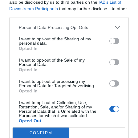
also be disclosed by us to third parties on the
IAB’s List of
Potężni czarodzieje - czy
Downstream Participants
that may further disclose it to other
znasz ich wszystkich?
third parties.
Którym profesorem z
Personal Data Processing Opt Outs
Hogwartu jesteś?
I want to opt-out of the Sharing of my
personal data.
Opted In
I want to opt-out of the Sale of my
Personal Data.
Opted In
I want to opt-out of processing my
Personal Data for Targeted Advertising.
Opted In
Którą czarodziejką z
I want to opt-out of Collection, Use,
Retention, Sale, and/or Sharing of my
"Wiedźmina" jesteś?
Personal Data that Is Unrelated with the
Purposes for which it was collected.
Opted Out
Jaki stwór ze świata fantasy
najbardziej do Ciebie pasuje?
CONFIRM