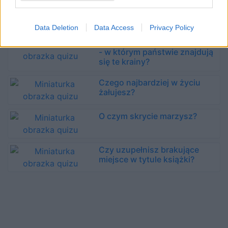
W jakiej fazie żałoby po
rozstaniu jesteś?
Data Deletion
Data Access
Privacy Policy
Włochy, Francja czy Hiszpania
- w którym państwie znajdują
się te krainy?
Czego najbardziej w życiu
żałujesz?
O czym skrycie marzysz?
Czy uzupełnisz brakujące
miejsce w tytule książki?