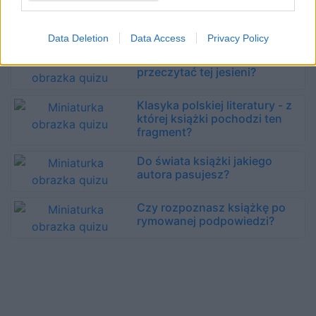
Książka niejedno ma imię - o
imionach w literaturze!
Data Deletion
Data Access
Privacy Policy
Jaką książkę powinieneś
przeczytać tej jesieni?
Klasyka polskiej literatury - z
której książki pochodzi ten
fragment?
Do świata książki jakiego
autora pasujesz?
Czy rozpoznasz książkę po
rymowanej podpowiedzi?