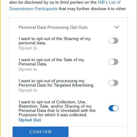
also be disclosed by us to third parties on the
IAB’s List of
Którą z bohaterek klasycznej
Downstream Participants
that may further disclose it to other
literatury jesteś?
third parties.
Którą z bohaterek "Jeżycjady"
Personal Data Processing Opt Outs
jesteś?
I want to opt-out of the Sharing of my
personal data.
Opted In
I want to opt-out of the Sale of my
Personal Data.
Opted In
I want to opt-out of processing my
Personal Data for Targeted Advertising.
Opted In
Czy odgadniesz, która postać
I want to opt-out of Collection, Use,
Retention, Sale, and/or Sharing of my
tutaj NIE pasuje?
Personal Data that Is Unrelated with the
Purposes for which it was collected.
Opted Out
Z jaką książką kojarzy Ci się
ten bohater?
CONFIRM