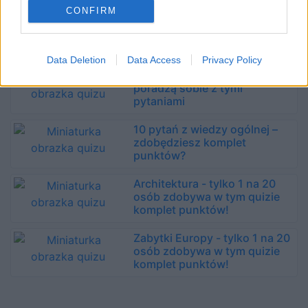
te pytania?
CONFIRM
Ortografia - zdobędziesz
komplet punktów?
Data Deletion
Data Access
Privacy Policy
Bunt w sztuce - tylko nieliczni
poradzą sobie z tymi
pytaniami
10 pytań z wiedzy ogólnej –
zdobędziesz komplet
punktów?
Architektura - tylko 1 na 20
osób zdobywa w tym quizie
komplet punktów!
Zabytki Europy - tylko 1 na 20
osób zdobywa w tym quizie
komplet punktów!