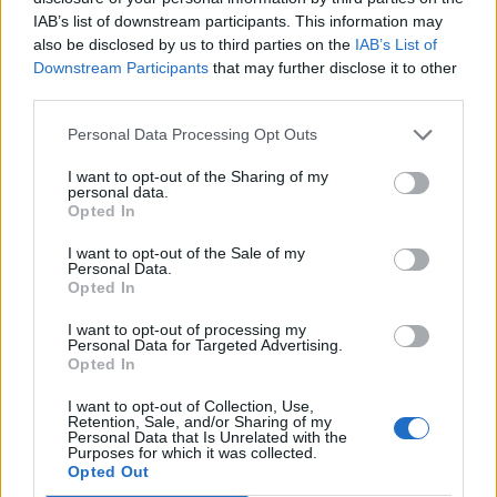
IAB’s list of downstream participants. This information may
Dziecko w sztuce – 14 pytań
also be disclosed by us to third parties on the
IAB’s List of
sprawdzających Twoją pamięć
Downstream Participants
that may further disclose it to other
third parties.
Czy zdobędziesz komplet
punktów?
Personal Data Processing Opt Outs
I want to opt-out of the Sharing of my
personal data.
Opted In
I want to opt-out of the Sale of my
Personal Data.
Opted In
I want to opt-out of processing my
Personal Data for Targeted Advertising.
Opted In
Sztuka - tylko 1 na 20 osób
zdobywa w tym quizie
I want to opt-out of Collection, Use,
komplet punktów!
Retention, Sale, and/or Sharing of my
Personal Data that Is Unrelated with the
Purposes for which it was collected.
Góry w sztuce – fascynujące i
Opted Out
niebezpieczne. Odpowiesz na