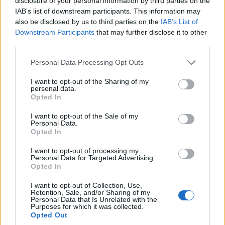
disclosure of your personal information by third parties on the
IAB’s list of downstream participants. This information may
Czy znasz najsłynniejsze
obrazy świata?
also be disclosed by us to third parties on the
IAB’s List of
Downstream Participants
that may further disclose it to other
third parties.
Jaki kierunek w sztuce
reprezentują te obrazy?
Personal Data Processing Opt Outs
I want to opt-out of the Sharing of my
personal data.
Opted In
I want to opt-out of the Sale of my
Personal Data.
Opted In
I want to opt-out of processing my
Personal Data for Targeted Advertising.
Opted In
Czy wiesz, jakie wydarzenia z
Pisma Świętego przedstawiają
I want to opt-out of Collection, Use,
te obrazy?
Retention, Sale, and/or Sharing of my
Personal Data that Is Unrelated with the
Sztuka świata - sprawdź
Purposes for which it was collected.
Opted Out
swoją wiedzę!