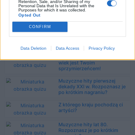
Retention, Sale, and/or Sharing of my
Personal Data that Is Unrelated with the
Jak to leciało? Sprawdź, czy
Purposes for which it was collected.
znasz teksty największych
Opted Out
polskich przebojów!
CONFIRM
Czy wskażesz brakujące
wyrazy w tytułach polskich
przebojów z lat 90.?
Data Deletion
Data Access
Privacy Policy
Polska muzyka - w tym quizie
wiek jest Twoim
sprzymierzeńcem!
Muzyczne hity pierwszej
dekady XXI w. Rozpoznasz je
po krótkim nagraniu?
Z którego kraju pochodzą ci
artyści?
Muzyczne hity lat 80.
Rozpoznasz je po krótkim