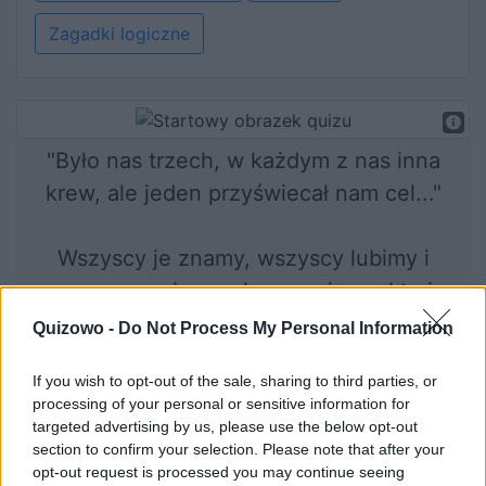
Zagadki logiczne
"Było nas trzech, w każdym z nas inna
krew, ale jeden przyświecał nam cel..."
Wszyscy je znamy, wszyscy lubimy i
wszyscy nucimy - ale czy wiemy, kto je
śpiewa?
Quizowo -
Do Not Process My Personal Information
If you wish to opt-out of the sale, sharing to third parties, or
processing of your personal or sensitive information for
Rozpocznij quiz
targeted advertising by us, please use the below opt-out
section to confirm your selection. Please note that after your
opt-out request is processed you may continue seeing