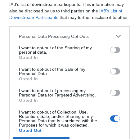
IAB’s list of downstream participants. This information may
also be disclosed by us to third parties on the
IAB’s List of
Statystyczny Polak zna
Downstream Participants
that may further disclose it to other
odpowiedzi na 7 z 10 pytań, a
third parties.
Ty?
Personal Data Processing Opt Outs
Statystyczny Polak nie
zdobywa 8 punktów, a Ty?
I want to opt-out of the Sharing of my
personal data.
Opted In
I want to opt-out of the Sale of my
Personal Data.
Opted In
I want to opt-out of processing my
Personal Data for Targeted Advertising.
Opted In
I want to opt-out of Collection, Use,
Statystyczny Polak myli się w
Retention, Sale, and/or Sharing of my
Personal Data that Is Unrelated with the
tym quizie 3 razy, a Ty?
Purposes for which it was collected.
Opted Out
Statystyczny Polak ma 7/10, a