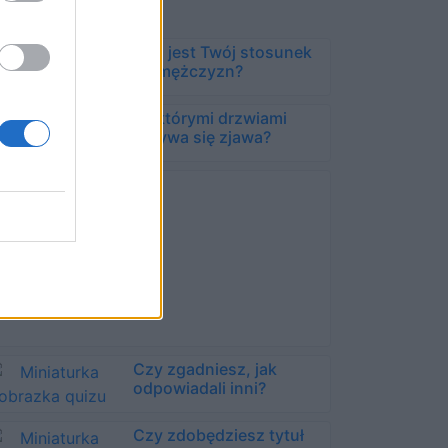
Jaki jest Twój stosunek
do mężczyzn?
Za którymi drzwiami
ukrywa się zjawa?
Czy zgadniesz, jak
odpowiadali inni?
Czy zdobędziesz tytuł