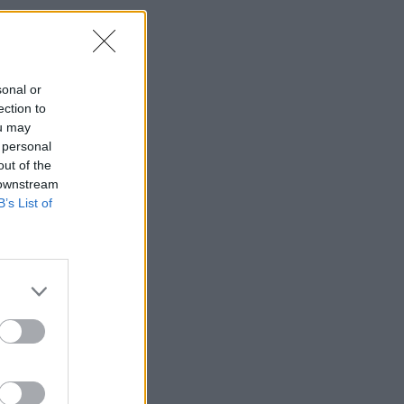
sonal or
ection to
ou may
 personal
out of the
 downstream
B’s List of