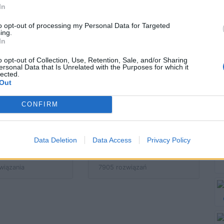
zenia z Pisma
kulturze - ile o nich
In
Świętego
wiesz?
to opt-out of processing my Personal Data for Targeted
dstawiają te
ing.
obrazy?
In
o opt-out of Collection, Use, Retention, Sale, and/or Sharing
ersonal Data that Is Unrelated with the Purposes for which it
wiązań
2088 rozwiązań
lected.
Out
CONFIRM
esz na temat
Władcy Polski - ile
ki Północnej?
wiesz na ich temat?
Data Deletion
Data Access
Privacy Policy
wiązania
7905 rozwiązań