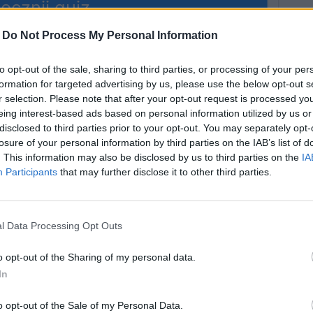
ocznij quiz
-
Do Not Process My Personal Information
to opt-out of the sale, sharing to third parties, or processing of your per
formation for targeted advertising by us, please use the below opt-out s
r selection. Please note that after your opt-out request is processed y
eing interest-based ads based on personal information utilized by us or
disclosed to third parties prior to your opt-out. You may separately opt-
losure of your personal information by third parties on the IAB’s list of
. This information may also be disclosed by us to third parties on the
IA
e świata - ile
Co wiesz na temat
Participants
that may further disclose it to other third parties.
na ich temat?
największych religii
świata?
l Data Processing Opt Outs
związań
105 rozwiązań
o opt-out of the Sharing of my personal data.
In
wiesz, jakie
Anioły i diabły w
o opt-out of the Sale of my Personal Data.