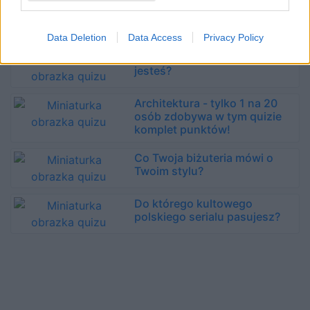
Jesteś pisarzem! Jaki rodzaj
ekspresji Cię pociąga?
Data Deletion
Data Access
Privacy Policy
Jakim słynnym obrazem
jesteś?
Architektura - tylko 1 na 20
osób zdobywa w tym quizie
komplet punktów!
Co Twoja biżuteria mówi o
Twoim stylu?
Do którego kultowego
polskiego serialu pasujesz?