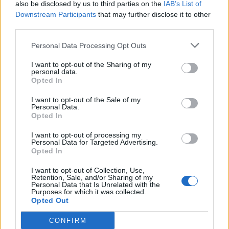
also be disclosed by us to third parties on the
IAB’s List of
Jesteś artystą! W jakim stylu
Downstream Participants
that may further disclose it to other
tworzysz?
third parties.
Czy rozpoznasz style w
Personal Data Processing Opt Outs
architekturze?
I want to opt-out of the Sharing of my
personal data.
Opted In
I want to opt-out of the Sale of my
Personal Data.
Opted In
I want to opt-out of processing my
Personal Data for Targeted Advertising.
Opted In
W jakim kraju powinieneś
I want to opt-out of Collection, Use,
Retention, Sale, and/or Sharing of my
studiować?
Personal Data that Is Unrelated with the
Purposes for which it was collected.
Opted Out
W jakim domu powinieneś
zamieszkać?
CONFIRM