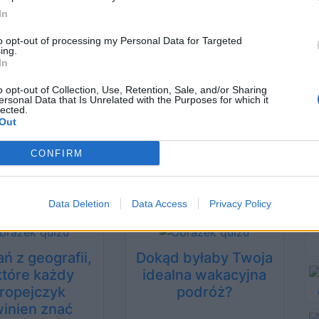
mapie?
In
to opt-out of processing my Personal Data for Targeted
ing.
wiązań
30121 rozwiązań
In
o opt-out of Collection, Use, Retention, Sale, and/or Sharing
ersonal Data that Is Unrelated with the Purposes for which it
lected.
y poznasz
Co wiesz o Europie?
Out
jskie kraje po
 konturach?
CONFIRM
związań
19199 rozwiązań
Data Deletion
Data Access
Privacy Policy
ań z geografii,
Dokąd byłaby Twoja
które każdy
idealna wakacyjna
ropejczyk
podróż?
inien znać