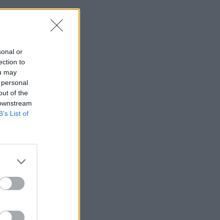
sonal or
ection to
ou may
 personal
out of the
 downstream
B’s List of