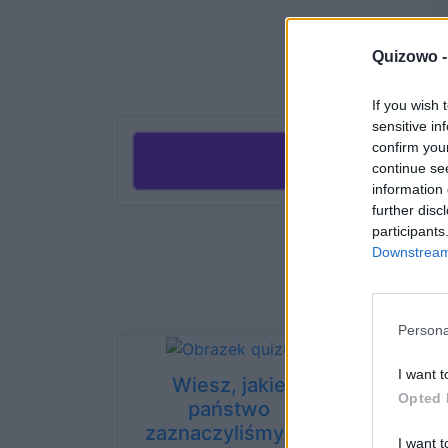
Quizowo 
If you wish 
sensitive in
confirm you
Rozp
continue se
information 
further disc
participants
Downstream 
Persona
I want t
Wiesz, jakie
W któ
Opted 
państwo
leż
zaznaczyliśmy na
I want t