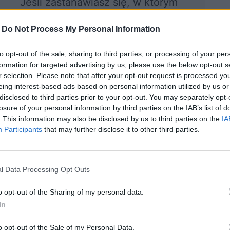
Jeśli zastanawiasz się, w którym
europejskim mieście żyłoby Ci się
-
Do Not Process My Personal Information
najlepiej - sprawdź to już teraz! :)
to opt-out of the sale, sharing to third parties, or processing of your per
formation for targeted advertising by us, please use the below opt-out s
r selection. Please note that after your opt-out request is processed y
ocznij quiz
eing interest-based ads based on personal information utilized by us or
disclosed to third parties prior to your opt-out. You may separately opt-
losure of your personal information by third parties on the IAB’s list of
. This information may also be disclosed by us to third parties on the
IA
Participants
that may further disclose it to other third parties.
l Data Processing Opt Outs
o opt-out of the Sharing of my personal data.
rym państwie
Rozpoznasz, jakie
In
y to miasto?
miasto
zaznaczyliśmy na
o opt-out of the Sale of my Personal Data.