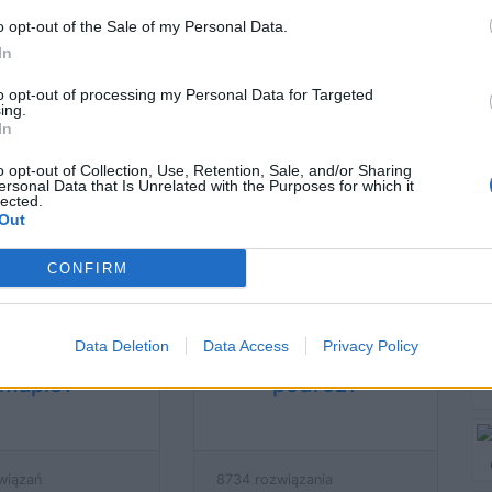
o opt-out of the Sale of my Personal Data.
In
tki świata -
Wiesz, jakie
to opt-out of processing my Personal Data for Targeted
ojarzysz
państwo
ing.
In
szystkie?
zaznaczyliśmy na
mapie? [Świat]
o opt-out of Collection, Use, Retention, Sale, and/or Sharing
ersonal Data that Is Unrelated with the Purposes for which it
lected.
Out
związań
21066 rozwiązań
CONFIRM
aką wyspę
Dokąd byłaby Twoja
Data Deletion
Data Access
Privacy Policy
aczyliśmy na
idealna wakacyjna
mapie?
podróż?
wiązań
8734 rozwiązania