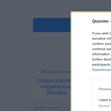
Quizowo 
Rozp
If you wish 
sensitive in
confirm you
continue se
information 
further disc
participants
Downstream 
Zobacz zabytek -
Zoba
odgadnij kraj!
odgad
Persona
[Europa]
I want t
Opted 
19460 rozwiązań
13991 ro