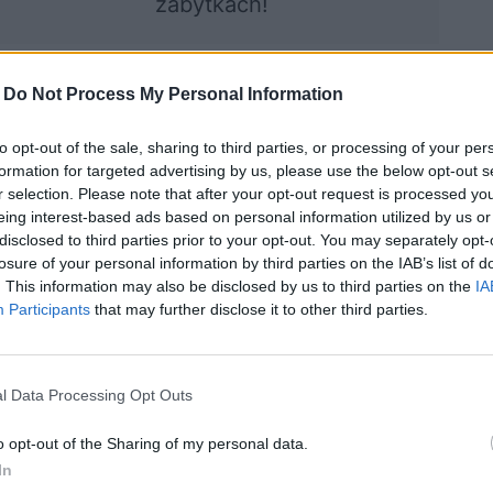
zabytkach!
-
Do Not Process My Personal Information
ocznij quiz
to opt-out of the sale, sharing to third parties, or processing of your per
formation for targeted advertising by us, please use the below opt-out s
r selection. Please note that after your opt-out request is processed y
eing interest-based ads based on personal information utilized by us or
disclosed to third parties prior to your opt-out. You may separately opt-
losure of your personal information by third parties on the IAB’s list of
. This information may also be disclosed by us to third parties on the
IA
Participants
that may further disclose it to other third parties.
cz zabytek,
Co wiesz o Europie?
nij miasto -
l Data Processing Opt Outs
Polska
o opt-out of the Sharing of my personal data.
In
związań
19199 rozwiązań