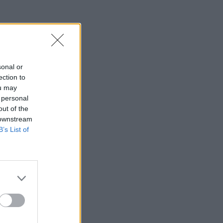
sonal or
ection to
ou may
 personal
out of the
 downstream
B’s List of