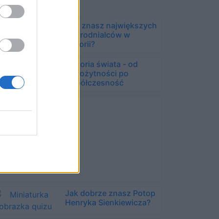
Czy znasz największych
zwyrodnialców w
historii?
Historia świata - od
starożytności po
współczesność
Jak dobrze znasz Potop
Henryka Sienkiewicza?