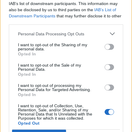
IAB’s list of downstream participants. This information may
Czy zdałbyś maturę z biologii?
also be disclosed by us to third parties on the
IAB’s List of
Downstream Participants
that may further disclose it to other
third parties.
Biologia - ile pamiętasz z
podstawówki?
Personal Data Processing Opt Outs
I want to opt-out of the Sharing of my
personal data.
Opted In
I want to opt-out of the Sale of my
Personal Data.
Opted In
I want to opt-out of processing my
Personal Data for Targeted Advertising.
Opted In
12 pytań z literatury - czy
zdobędziesz co najmniej 8
I want to opt-out of Collection, Use,
punktów?
Retention, Sale, and/or Sharing of my
Personal Data that Is Unrelated with the
Purposes for which it was collected.
20 przekrojowych pytań z
Opted Out
geografii - jak sobie