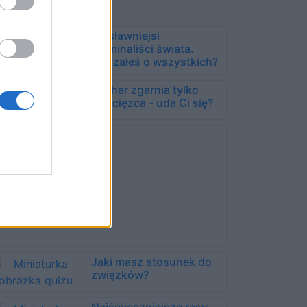
Najsławniejsi
kryminaliści świata.
Słyszałeś o wszystkich?
Puchar zgarnia tylko
zwycięzca - uda Ci się?
Jaki masz stosunek do
związków?