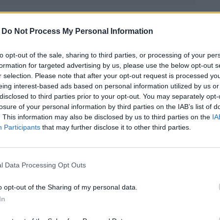
-
Do Not Process My Personal Information
ocznij quiz
to opt-out of the sale, sharing to third parties, or processing of your per
formation for targeted advertising by us, please use the below opt-out s
r selection. Please note that after your opt-out request is processed y
eing interest-based ads based on personal information utilized by us or
disclosed to third parties prior to your opt-out. You may separately opt-
losure of your personal information by third parties on the IAB’s list of
. This information may also be disclosed by us to third parties on the
IA
Participants
that may further disclose it to other third parties.
dałbyś maturę
Jak dobrze znasz
 biologii?
własny organizm?
l Data Processing Opt Outs
o opt-out of the Sharing of my personal data.
In
wiązań
8282 rozwiązania