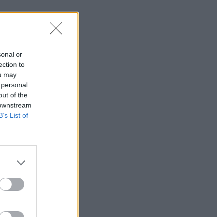
sonal or
ection to
ou may
 personal
out of the
 downstream
B’s List of