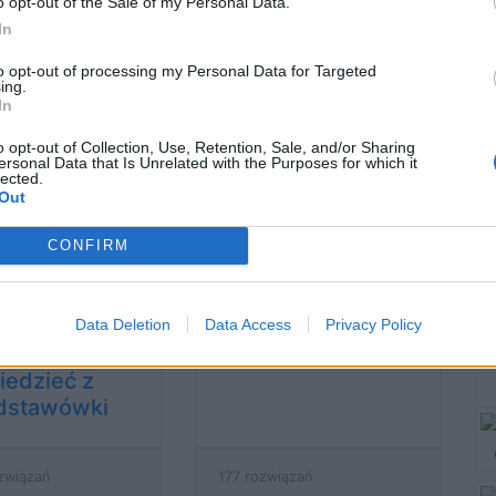
o opt-out of the Sale of my Personal Data.
In
to opt-out of processing my Personal Data for Targeted
ia - tylko 1 na
Świat zwierząt - ile
ing.
ób zdobywa w
o nim wiesz?
In
uizie komplet
o opt-out of Collection, Use, Retention, Sale, and/or Sharing
punktów!
ersonal Data that Is Unrelated with the Purposes for which it
lected.
Out
wiązań
12103 rozwiązania
CONFIRM
zeczy, które
Jak dobrze znasz
Data Deletion
Data Access
Privacy Policy
owinieneś
planetę Ziemię?
iedzieć z
dstawówki
związań
177 rozwiązań