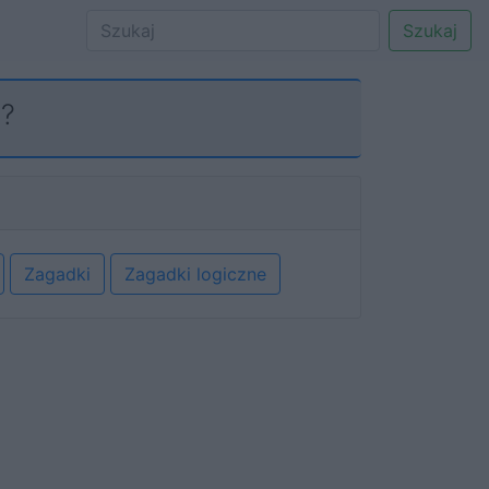
Szukaj
i?
Zagadki
Zagadki logiczne