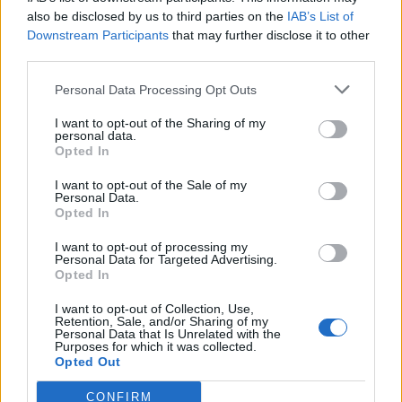
punktów, geniusz 10 - a Ty?
also be disclosed by us to third parties on the
IAB’s List of
Downstream Participants
that may further disclose it to other
Tylko 1 na 20 osób zdobywa
third parties.
komplet punktów!
Personal Data Processing Opt Outs
I want to opt-out of the Sharing of my
personal data.
Opted In
I want to opt-out of the Sale of my
Personal Data.
Opted In
I want to opt-out of processing my
Personal Data for Targeted Advertising.
Tylko geniusz zdobędzie
Opted In
komplet punktów w tym
quizie!
I want to opt-out of Collection, Use,
Retention, Sale, and/or Sharing of my
Personal Data that Is Unrelated with the
Ziemia - tylko 1 na 20 osób
Purposes for which it was collected.
zdobywa w tym quizie
Opted Out
komplet punktów!
CONFIRM