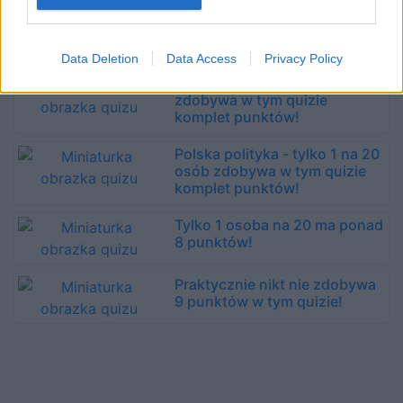
Kino - tylko 1 na 20 osób
zdobywa w tym quizie
komplet punktów!
Data Deletion
Data Access
Privacy Policy
Polityka - tylko 1 na 20 osób
zdobywa w tym quizie
komplet punktów!
Polska polityka - tylko 1 na 20
osób zdobywa w tym quizie
komplet punktów!
Tylko 1 osoba na 20 ma ponad
8 punktów!
Praktycznie nikt nie zdobywa
9 punktów w tym quizie!