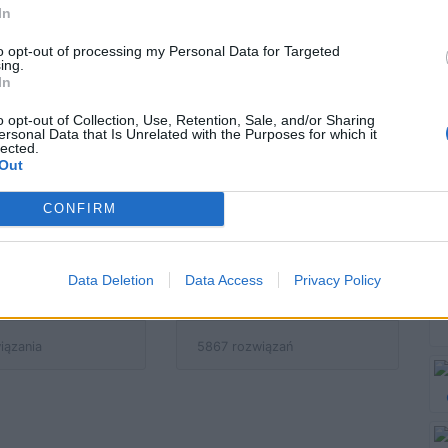
y potrafisz
20 przekrojowych
In
ełnić teksty
pytań z muzyki - jak
to opt-out of processing my Personal Data for Targeted
szant?
sobie poradzisz?
ing.
In
o opt-out of Collection, Use, Retention, Sale, and/or Sharing
wiązań
3171 rozwiązań
ersonal Data that Is Unrelated with the Purposes for which it
lected.
Out
zne hity lat
Powiedz, jakiej
CONFIRM
ozpoznasz je
muzyki słuchasz, a
o krótkim
powiem Ci, kim
Data Deletion
Data Access
Privacy Policy
agraniu?
jesteś!
iązania
5867 rozwiązań