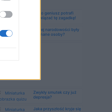
Tylko geniusz potrafi
rozwiązać tę zagadkę!
Jakiej narodowości były
te znane osoby?
Zwykły smutek czy już
depresja?
Jaka przyszłość kryje się