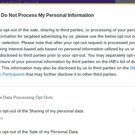
ocznij quiz
-
Do Not Process My Personal Information
to opt-out of the sale, sharing to third parties, or processing of your per
formation for targeted advertising by us, please use the below opt-out s
r selection. Please note that after your opt-out request is processed y
eing interest-based ads based on personal information utilized by us or
disclosed to third parties prior to your opt-out. You may separately opt-
losure of your personal information by third parties on the IAB’s list of
. This information may also be disclosed by us to third parties on the
IA
y potrafisz
Na jakim
Participants
that may further disclose it to other third parties.
ełnić teksty
instrumencie
piosenek
powinieneś grać?
esiadnych?
l Data Processing Opt Outs
o opt-out of the Sharing of my personal data.
wiązań
7523 rozwiązania
In
o opt-out of the Sale of my Personal Data.