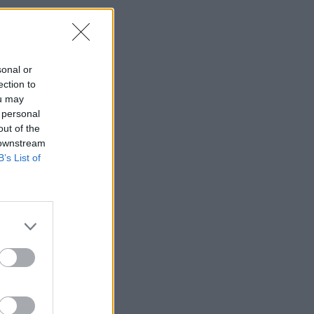
sonal or
ection to
ou may
 personal
out of the
 downstream
B’s List of