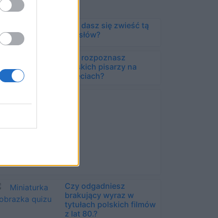
Czy dasz się zwieść tą
grą słów?
Czy rozpoznasz
polskich pisarzy na
zdjęciach?
Czy odgadniesz
brakujący wyraz w
tytułach polskich filmów
z lat 80.?