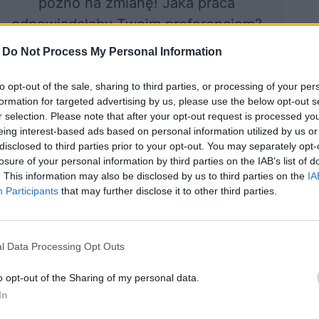
późno na zmianę! Jaka praca
odpowiadałaby Twoim preferencjom?
-
Do Not Process My Personal Information
to opt-out of the sale, sharing to third parties, or processing of your per
ocznij quiz
formation for targeted advertising by us, please use the below opt-out s
r selection. Please note that after your opt-out request is processed y
eing interest-based ads based on personal information utilized by us or
disclosed to third parties prior to your opt-out. You may separately opt-
losure of your personal information by third parties on the IAB’s list of
. This information may also be disclosed by us to third parties on the
IA
Participants
that may further disclose it to other third parties.
l Data Processing Opt Outs
yp osobowości
Jaki zawód do
owej w Tobie
Ciebie pasuje? (dla
o opt-out of the Sharing of my personal data.
rzeważa?
mężczyzn)
In