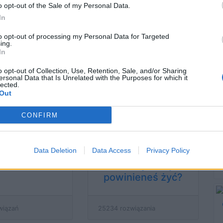
o opt-out of the Sale of my Personal Data.
wiązań
15822 rozwiązania
In
to opt-out of processing my Personal Data for Targeted
ing.
radzisz sobie
Jaki kierunek
In
 rozmowie
studiów powinieneś
o opt-out of Collection, Use, Retention, Sale, and/or Sharing
ifikacyjnej?
wybrać?
ersonal Data that Is Unrelated with the Purposes for which it
lected.
Out
związań
81399 rozwiązań
CONFIRM
Data Deletion
Data Access
Privacy Policy
kim byłbyś
W której epoce
szefem?
historycznej
powinieneś żyć?
wiązań
25234 rozwiązania