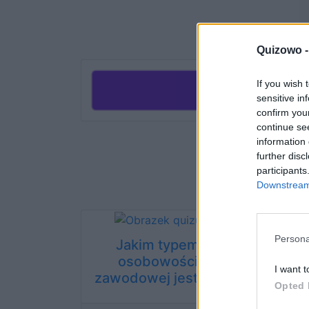
Quizowo 
If you wish 
Rozp
sensitive in
confirm you
continue se
information 
further disc
participants
Downstream 
Persona
Jakim typem
Jaki t
osobowości
zawod
I want t
zawodowej jesteś?
p
Opted 