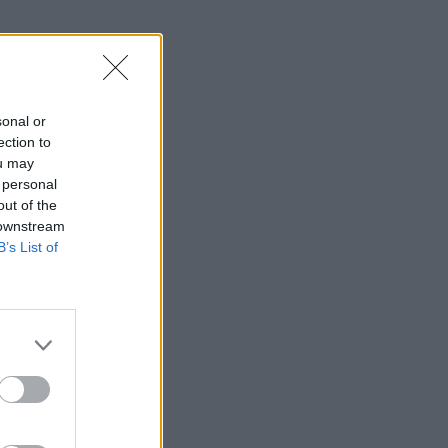
sonal or
ection to
ou may
 personal
out of the
 downstream
B’s List of