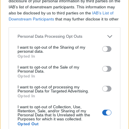
disclosure of your personal information by third parties on the
IAB’s list of downstream participants. This information may
also be disclosed by us to third parties on the
IAB’s List of
O czym skrycie marzysz?
Downstream Participants
that may further disclose it to other
third parties.
Ukryte pragnienia, ukryte
Personal Data Processing Opt Outs
tęsknoty... - z czym kojarzą Ci
się te obrazy?
I want to opt-out of the Sharing of my
personal data.
Opted In
I want to opt-out of the Sale of my
Personal Data.
Opted In
I want to opt-out of processing my
Personal Data for Targeted Advertising.
Opted In
I want to opt-out of Collection, Use,
Powiedz, z czym kojarzy Ci
Retention, Sale, and/or Sharing of my
się obrazek - a wskażemy
Personal Data that Is Unrelated with the
dominującą cechę Twojego
Purposes for which it was collected.
Opted Out
charakteru!