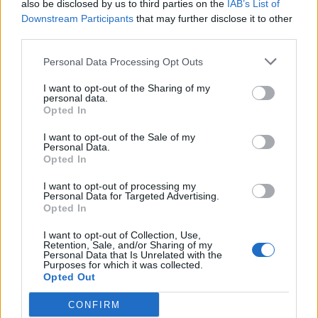
also be disclosed by us to third parties on the
IAB’s List of
Tobie?
Downstream Participants
that may further disclose it to other
third parties.
Co Twój ideał mężczyzny
mówi o Tobie?
Personal Data Processing Opt Outs
I want to opt-out of the Sharing of my
personal data.
Opted In
I want to opt-out of the Sale of my
Personal Data.
Opted In
I want to opt-out of processing my
Personal Data for Targeted Advertising.
Opted In
Jaki kolor powinny mieć te
obrazki? Te wybory powiedzą
I want to opt-out of Collection, Use,
wiele o Tobie!
Retention, Sale, and/or Sharing of my
Personal Data that Is Unrelated with the
Purposes for which it was collected.
Na jaki wiek wskazuje Twoje
Opted Out
zachowanie?
CONFIRM
Ten test skrajności ujawni