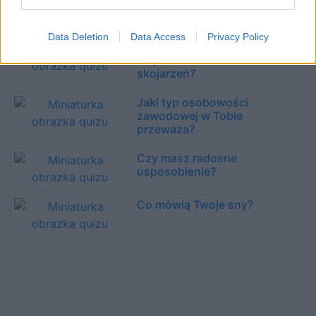
Twoją dominującą cechę!
Data Deletion
Data Access
Privacy Policy
Czy odgadniemy, jaki jesteś,
na podstawie Twoich
skojarzeń?
Jaki typ osobowości
zawodowej w Tobie
przeważa?
Czy masz radosne
usposobienie?
Co mówią Twoje sny?