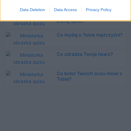
Data Deletion
Data Access
Privacy Policy
Co mówi o Tobie pozycja, w
której śpisz?
Co myślą o Tobie mężczyźni?
Co zdradza Twoja twarz?
Co kolor Twoich oczu mówi o
Tobie?