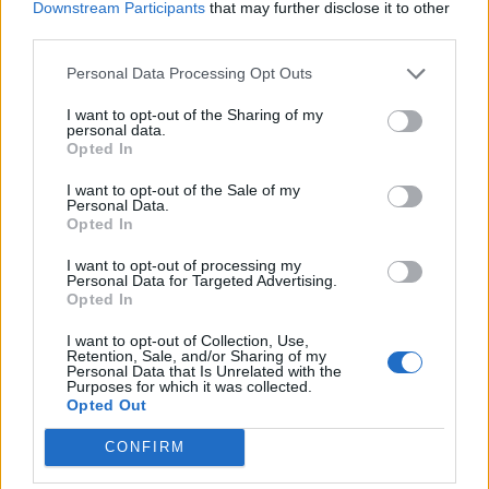
Downstream Participants
that may further disclose it to other
ulubiony kwiat?
third parties.
Co Twój ulubiony dodatek
Personal Data Processing Opt Outs
zdradza na Twój temat?
I want to opt-out of the Sharing of my
personal data.
Opted In
I want to opt-out of the Sale of my
Personal Data.
Opted In
I want to opt-out of processing my
Personal Data for Targeted Advertising.
Opted In
Co mówi o Tobie Twój
I want to opt-out of Collection, Use,
ulubiony środek transportu?
Retention, Sale, and/or Sharing of my
Personal Data that Is Unrelated with the
Purposes for which it was collected.
Co Twój ideał mężczyzny
Opted Out
mówi o Tobie?
CONFIRM
Jaki kwiat kojarzy się z Tobą?