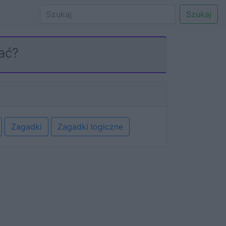
Szukaj
łać?
Zagadki
Zagadki logiczne