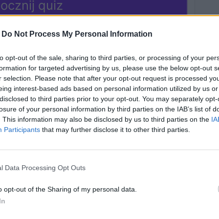
ocznij quiz
-
Do Not Process My Personal Information
to opt-out of the sale, sharing to third parties, or processing of your per
formation for targeted advertising by us, please use the below opt-out s
r selection. Please note that after your opt-out request is processed y
eing interest-based ads based on personal information utilized by us or
disclosed to third parties prior to your opt-out. You may separately opt-
losure of your personal information by third parties on the IAB’s list of
isz dokończyć
Zagadka dla tych,
. This information may also be disclosed by us to third parties on the
IA
ekwencję
którzy potrafią
Participants
that may further disclose it to other third parties.
brazków?
liczyć!
l Data Processing Opt Outs
wiązań
9426 rozwiązań
o opt-out of the Sharing of my personal data.
In
steś w stanie
Zagadka logiczna -