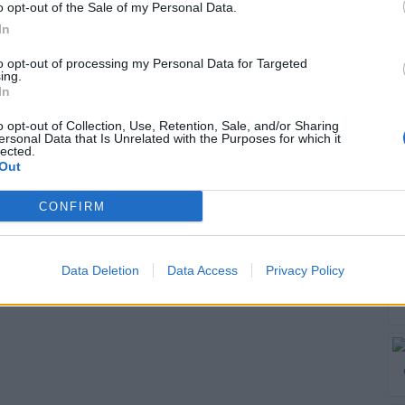
ikłać sprawę
100-metrowa
o opt-out of the Sale of my Personal Data.
rderstwa?
drabina
In
to opt-out of processing my Personal Data for Targeted
ing.
związań
1773 rozwiązania
In
o opt-out of Collection, Use, Retention, Sale, and/or Sharing
ersonal Data that Is Unrelated with the Purposes for which it
lected.
Out
1 osoba na 20
Zagadka logiczna z
zuje tę prostą
zapałkami!
CONFIRM
zagadkę
Data Deletion
Data Access
Privacy Policy
związań
6635 rozwiązań