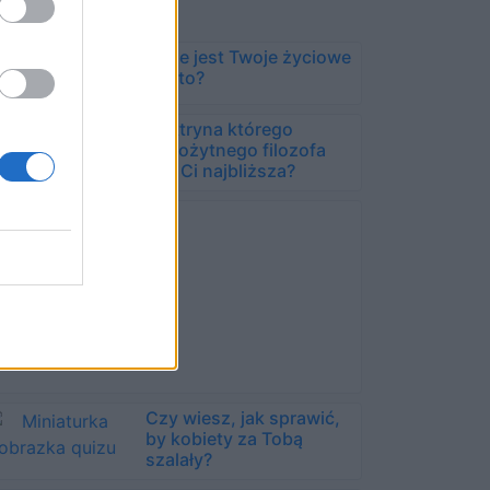
Jakie jest Twoje życiowe
motto?
Doktryna którego
starożytnego filozofa
jest Ci najbliższa?
Czy wiesz, jak sprawić,
by kobiety za Tobą
szalały?