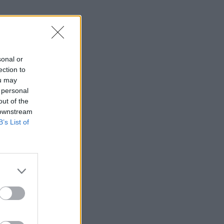
sonal or
ection to
ou may
 personal
out of the
 downstream
B’s List of