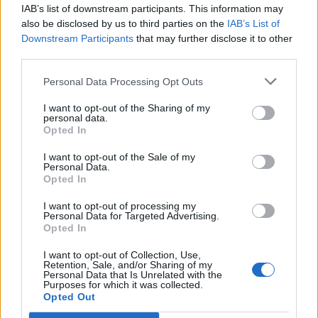
IAB’s list of downstream participants. This information may
Czy odgadniesz brakujący
also be disclosed by us to third parties on the
IAB’s List of
wyraz w tytułach filmów z lat
Downstream Participants
that may further disclose it to other
80.?
third parties.
Czy odgadniesz brakujący
Personal Data Processing Opt Outs
wyraz w tytułach polskich
filmów z lat 80.?
I want to opt-out of the Sharing of my
personal data.
Opted In
I want to opt-out of the Sale of my
Personal Data.
Opted In
I want to opt-out of processing my
Personal Data for Targeted Advertising.
Opted In
Czy odgadniesz brakujący
I want to opt-out of Collection, Use,
Retention, Sale, and/or Sharing of my
wyraz w tytułach polskich
Personal Data that Is Unrelated with the
filmów z lat 90.?
Purposes for which it was collected.
Opted Out
Czy odgadniesz brakujący