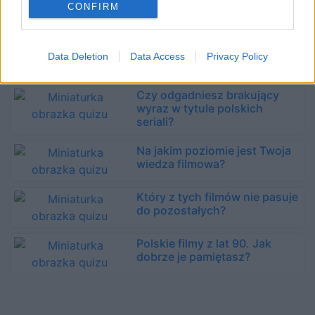
wyraz w tytule polskich
CONFIRM
filmów?
Czy odgadniesz brakujący
Data Deletion
Data Access
Privacy Policy
wyraz w tytule filmu?
Czy odgadniesz brakujący
wyraz w tytule polskich
seriali?
Na jakim poziomie jest Twoja
wiedza filmowa?
Który z tych filmów nie pasuje
do pozostałych?
Polskie filmy z lat 90. Jak
dobrze je pamiętasz?