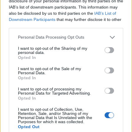
disclosure of your personal information by third parties on the
IAB’s list of downstream participants. This information may
also be disclosed by us to third parties on the
IAB’s List of
Jaką łacińską sentencję
Downstream Participants
that may further disclose it to other
powinieneś wytatuować na
third parties.
nadgarstku?
Personal Data Processing Opt Outs
12 popularnych sentencji
łacińskich - znasz je?
I want to opt-out of the Sharing of my
personal data.
Opted In
I want to opt-out of the Sale of my
Personal Data.
Opted In
I want to opt-out of processing my
Personal Data for Targeted Advertising.
Opted In
I want to opt-out of Collection, Use,
16 prostych łacińskich
Retention, Sale, and/or Sharing of my
zwrotów, które każdy
Personal Data that Is Unrelated with the
wykształcony człowiek musi
Purposes for which it was collected.
Opted Out
znać!