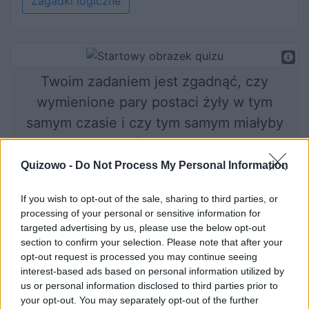
Zagadki logiczne
Twoim zadaniem jest zgadnąć, czy
wymienione pary postaci żyły w tym
samym czasie i czy tym samym miałyby
szansę się spotkać (co czasami faktycznie
miało miejsce!) Powodzenia!
Quizowo -
Do Not Process My Personal Information
If you wish to opt-out of the sale, sharing to third parties, or
processing of your personal or sensitive information for
Rozpocznij quiz
targeted advertising by us, please use the below opt-out
section to confirm your selection. Please note that after your
opt-out request is processed you may continue seeing
interest-based ads based on personal information utilized by
us or personal information disclosed to third parties prior to
your opt-out. You may separately opt-out of the further