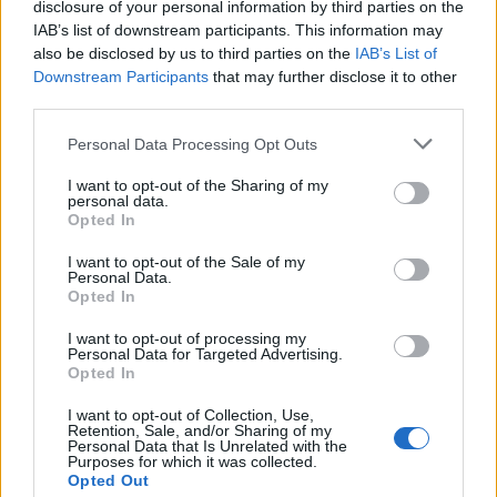
disclosure of your personal information by third parties on the
IAB’s list of downstream participants. This information may
also be disclosed by us to third parties on the
IAB’s List of
Historia Europy - czy
Downstream Participants
that may further disclose it to other
skojarzysz osobę z ważnym
wydarzeniem?
third parties.
Personal Data Processing Opt Outs
Historia Polski - czy
skojarzysz osobę z ważnym
I want to opt-out of the Sharing of my
wydarzeniem?
personal data.
Opted In
I want to opt-out of the Sale of my
Personal Data.
Opted In
I want to opt-out of processing my
Personal Data for Targeted Advertising.
Opted In
I want to opt-out of Collection, Use,
Czy znasz małżonki polskich
Retention, Sale, and/or Sharing of my
Personal Data that Is Unrelated with the
władców?
Purposes for which it was collected.
Opted Out