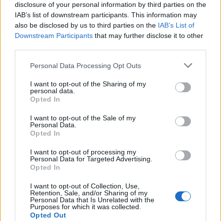
disclosure of your personal information by third parties on the
IAB’s list of downstream participants. This information may
also be disclosed by us to third parties on the
IAB’s List of
Czy uzupełnisz brakujące
miejsce w tytule książki?
Downstream Participants
that may further disclose it to other
third parties.
Słynne pierwsze zdania.
Personal Data Processing Opt Outs
Rozpoznasz je wszystkie?
I want to opt-out of the Sharing of my
personal data.
Opted In
I want to opt-out of the Sale of my
Personal Data.
Opted In
I want to opt-out of processing my
Personal Data for Targeted Advertising.
Opted In
20 przekrojowych pytań z
I want to opt-out of Collection, Use,
literatury - jak sobie
Retention, Sale, and/or Sharing of my
poradzisz?
Personal Data that Is Unrelated with the
Purposes for which it was collected.
Opted Out
Czy wiesz, jakie ważne