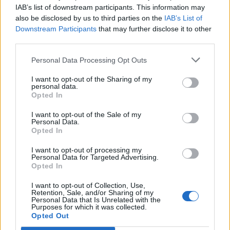
IAB’s list of downstream participants. This information may
also be disclosed by us to third parties on the
IAB’s List of
20 przekrojowych pytań z
Downstream Participants
that may further disclose it to other
literatury - jak sobie
third parties.
poradzisz?
Personal Data Processing Opt Outs
Co tutaj NIE pasuje?
I want to opt-out of the Sharing of my
personal data.
Opted In
I want to opt-out of the Sale of my
Personal Data.
Opted In
I want to opt-out of processing my
Personal Data for Targeted Advertising.
Opted In
I want to opt-out of Collection, Use,
Literacki quiz dla mistrzów
Retention, Sale, and/or Sharing of my
Personal Data that Is Unrelated with the
skojarzeń!
Purposes for which it was collected.
Opted Out
Czy wiesz, jakie jest tło