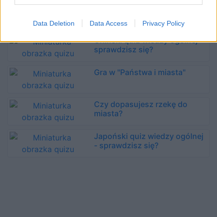
Australijski quiz wiedzy
ogólnej - sprawdzisz się?
Data Deletion
Data Access
Privacy Policy
Chiński quiz wiedzy ogólnej -
sprawdzisz się?
Gra w "Państwa i miasta"
Czy dopasujesz rzekę do
miasta?
Japoński quiz wiedzy ogólnej
- sprawdzisz się?