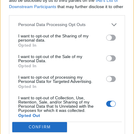
also be disclosed by us to third parties on the
IAB’s List of
Downstream Participants
that may further disclose it to other
Czy wiesz, jakiego zwierzęcia
brakuje w tytule książki?
third parties.
Personal Data Processing Opt Outs
Czy wiesz, jakiej rośliny
zabrakło w tytule książki?
I want to opt-out of the Sharing of my
personal data.
Opted In
I want to opt-out of the Sale of my
Personal Data.
Opted In
I want to opt-out of processing my
Personal Data for Targeted Advertising.
Opted In
I want to opt-out of Collection, Use,
Czy uzupełnisz brakujące
Retention, Sale, and/or Sharing of my
miejsce w tytule książki?
Personal Data that Is Unrelated with the
Purposes for which it was collected.
Opted Out
Meksykański quiz wiedzy
ogólnej - sprawdzisz się?
CONFIRM