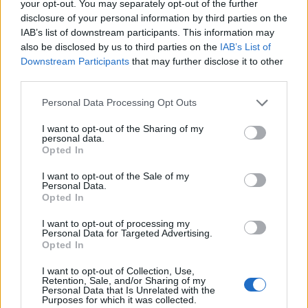
your opt-out. You may separately opt-out of the further
disclosure of your personal information by third parties on the
IAB’s list of downstream participants. This information may
Czy wskażesz brakujące
also be disclosed by us to third parties on the
IAB’s List of
wyrazy w tytułach polskich
Downstream Participants
that may further disclose it to other
przebojów z lat 90.?
third parties.
Czy wskażesz brakujące
Personal Data Processing Opt Outs
wyrazy w tytułach piosenek
biesiadnych?
I want to opt-out of the Sharing of my
personal data.
Opted In
I want to opt-out of the Sale of my
Personal Data.
Opted In
I want to opt-out of processing my
Personal Data for Targeted Advertising.
Opted In
Czy zgadniesz, jakie słowo
I want to opt-out of Collection, Use,
usunęliśmy z tekstów
Retention, Sale, and/or Sharing of my
Personal Data that Is Unrelated with the
polskich przebojów?
Purposes for which it was collected.