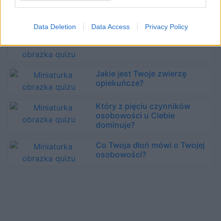
Czy Twój umysł jest w
zdrowej równowadze?
Data Deletion
Data Access
Privacy Policy
Jaki jest Twój wiek umysłowy?
Jakie jest Twoje zwierzę
opiekuńcze?
Który z pięciu czynników
osobowości u Ciebie
dominuje?
Co Twoja dłoń mówi o Twojej
osobowości?