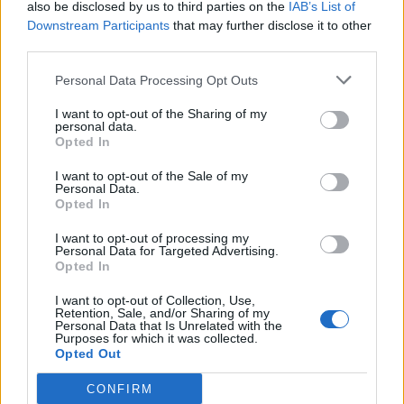
also be disclosed by us to third parties on the
IAB’s List of
Jakiego koloru jest Twoja
Downstream Participants
that may further disclose it to other
aura?
third parties.
Jaki kolor ma Twoja duchowa
Personal Data Processing Opt Outs
energia?
I want to opt-out of the Sharing of my
personal data.
Opted In
I want to opt-out of the Sale of my
Personal Data.
Opted In
I want to opt-out of processing my
Personal Data for Targeted Advertising.
Opted In
Jakim żywiołem w chińskiej
I want to opt-out of Collection, Use,
Retention, Sale, and/or Sharing of my
filozofii jesteś?
Personal Data that Is Unrelated with the
Purposes for which it was collected.
Opted Out
Jaka jest Twoja zwierzęca
natura?
CONFIRM