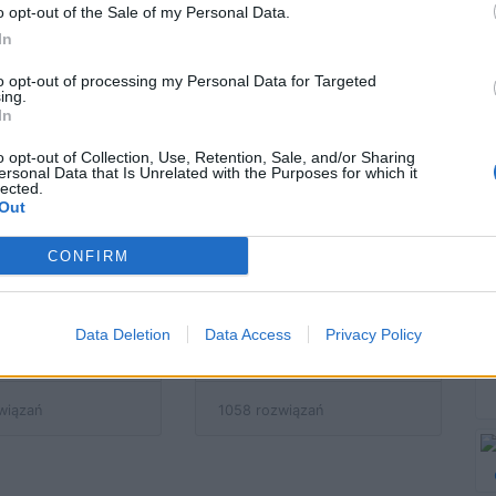
sić Twoje
Polsce powinieneś
o opt-out of the Sale of my Personal Data.
dziecko?
odwiedzić w te
In
wakacje?
to opt-out of processing my Personal Data for Targeted
ing.
In
o opt-out of Collection, Use, Retention, Sale, and/or Sharing
związań
1563 rozwiązania
ersonal Data that Is Unrelated with the Purposes for which it
lected.
Out
CONFIRM
enna wróżba
Najważniejsze
elkanocna!
wydarzenia 2014
roku - co z nich
Data Deletion
Data Access
Privacy Policy
zapamiętałeś?
wiązań
1058 rozwiązań