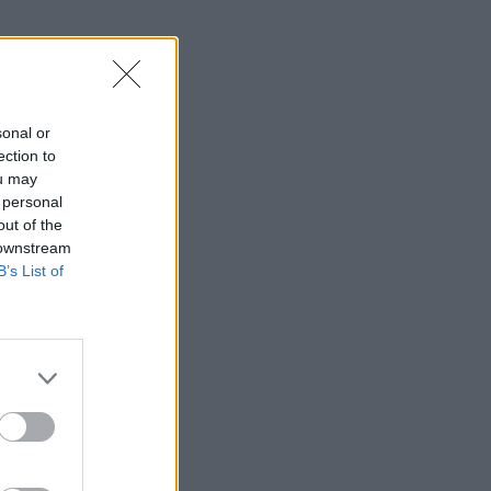
sonal or
ection to
ou may
 personal
out of the
 downstream
B’s List of