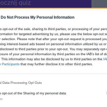
ocznij quiz
-
Do Not Process My Personal Information
to opt-out of the sale, sharing to third parties, or processing of your per
formation for targeted advertising by us, please use the below opt-out s
r selection. Please note that after your opt-out request is processed y
eing interest-based ads based on personal information utilized by us or
disclosed to third parties prior to your opt-out. You may separately opt-
losure of your personal information by third parties on the IAB’s list of
a świąteczna!
Jakie jest Twoje
. This information may also be disclosed by us to third parties on the
IA
powinieneś
życiowe powołanie?
Participants
that may further disclose it to other third parties.
ić w Święta?
l Data Processing Opt Outs
wiązania
24508 rozwiązań
o opt-out of the Sharing of my personal data.
In
 imię powinno
Jakie miasto w