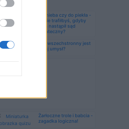
Do nieba czy do piekła -
gdzie trafiłbyś, gdyby
dziś nastąpił sąd
ostateczny?
Jak wszechstronny jest
Twój umysł?
Żarłoczne trole i babcia -
zagadka logiczna!