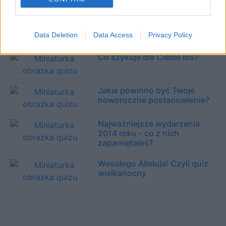
Czy jesteś przesądny?
Data Deletion
Data Access
Privacy Policy
Co szykuje dla Ciebie los?
Jakie powinno być Twoje
noworoczne postanowienie?
Najważniejsze wydarzenia
2014 roku - co z nich
zapamiętałeś?
Wesołego Alleluja! Czyli quiz
wielkanocny