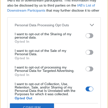
IAB’s list of downstream participants. This information may
also be disclosed by us to third parties on the
IAB’s List of
Downstream Participants
that may further disclose it to other
Noworoczna wróżba z kart
third parties.
tarota!
Personal Data Processing Opt Outs
Wróżba świąteczna! Co
powinieneś zrobić w Święta?
I want to opt-out of the Sharing of my
personal data.
Opted In
I want to opt-out of the Sale of my
Personal Data.
Opted In
I want to opt-out of processing my
Personal Data for Targeted Advertising.
Opted In
I want to opt-out of Collection, Use,
Jaki Sylwester, taki cały rok...
Retention, Sale, and/or Sharing of my
Personal Data that Is Unrelated with the
Co to dla Ciebie oznacza?
Purposes for which it was collected.
Opted Out
Chińskie ciasteczko - jaką ma
dla Ciebie wróżbę?
CONFIRM