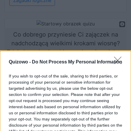
Zagadki logiczne
Co dobrego przyniesie Ci zajączek na
nadchodzącą wielkimi krokami wiosnę?
Zdaj się na los i wybierz najprzyjemniejszy
dla Twojego oka wielkanocny obrazek.
Quizowo -
Do Not Process My Personal Information
If you wish to opt-out of the sale, sharing to third parties, or
processing of your personal or sensitive information for
Rozpocznij quiz
targeted advertising by us, please use the below opt-out
section to confirm your selection. Please note that after your
opt-out request is processed you may continue seeing
interest-based ads based on personal information utilized by
us or personal information disclosed to third parties prior to
your opt-out. You may separately opt-out of the further
disclosure of your personal information by third parties on the