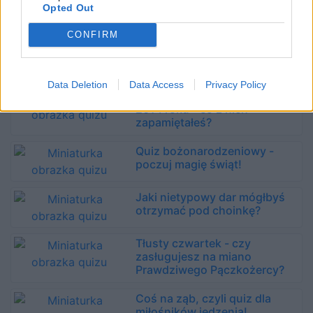
Jakie powinno być Twoje
Opted Out
noworoczne postanowienie?
CONFIRM
Wróżba świąteczna! Co
powinieneś zrobić w Święta?
Data Deletion
Data Access
Privacy Policy
Najważniejsze wydarzenia
2014 roku - co z nich
zapamiętałeś?
Quiz bożonarodzeniowy -
poczuj magię świąt!
Jaki nietypowy dar mógłbyś
otrzymać pod choinkę?
Tłusty czwartek - czy
zasługujesz na miano
Prawdziwego Pączkożercy?
Coś na ząb, czyli quiz dla
miłośników jedzenia!