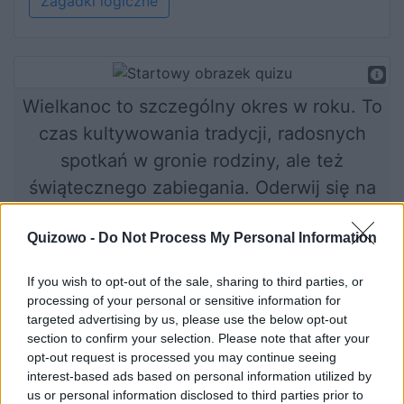
Zagadki logiczne
Wielkanoc to szczególny okres w roku. To
czas kultywowania tradycji, radosnych
spotkań w gronie rodziny, ale też
świątecznego zabiegania. Oderwij się na
chwilę od wielkanocnych obowiązków i
Quizowo -
Do Not Process My Personal Information
dowiedz się, jak dużo wiesz o tym
pięknym święcie.
If you wish to opt-out of the sale, sharing to third parties, or
processing of your personal or sensitive information for
targeted advertising by us, please use the below opt-out
section to confirm your selection. Please note that after your
Rozpocznij quiz
opt-out request is processed you may continue seeing
interest-based ads based on personal information utilized by
us or personal information disclosed to third parties prior to