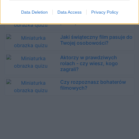
postać?
Data Deletion
Data Access
Privacy Policy
12 filmowych zabójców -
poznajesz ich?
Jaki świąteczny film pasuje do
Twojej osobowości?
Aktorzy w prawdziwych
rolach - czy wiesz, kogo
zagrali?
Czy rozpoznasz bohaterów
filmowych?