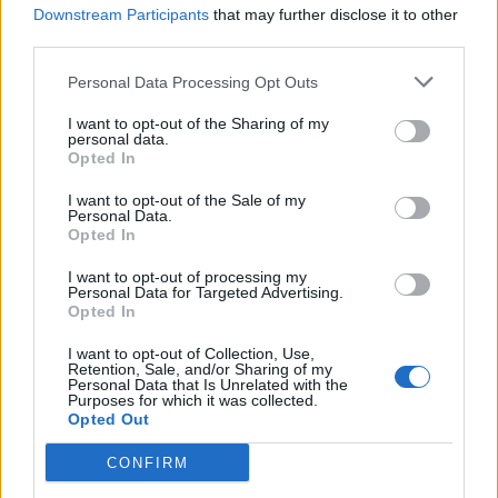
pasujesz?
Downstream Participants
that may further disclose it to other
third parties.
Najstraszniejsze dzieci w
Personal Data Processing Opt Outs
historii kina - rozpoznasz je?
I want to opt-out of the Sharing of my
personal data.
Opted In
I want to opt-out of the Sale of my
Personal Data.
Opted In
I want to opt-out of processing my
Personal Data for Targeted Advertising.
Opted In
Filmowe pary - pamiętasz, w
I want to opt-out of Collection, Use,
którym filmie zagrały?
Retention, Sale, and/or Sharing of my
Personal Data that Is Unrelated with the
Purposes for which it was collected.
Jakim filmowym stereotypem
Opted Out
jesteś?
CONFIRM
Z jakiego polskiego filmu to