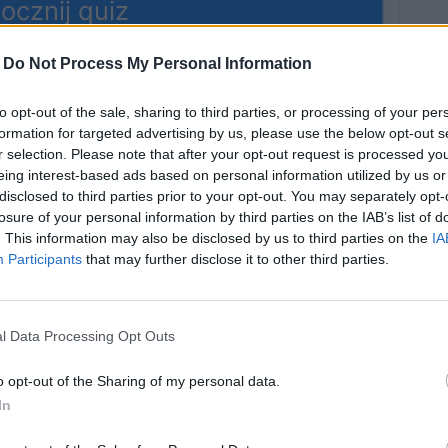
ocznij quiz
-
Do Not Process My Personal Information
to opt-out of the sale, sharing to third parties, or processing of your per
formation for targeted advertising by us, please use the below opt-out s
r selection. Please note that after your opt-out request is processed y
eing interest-based ads based on personal information utilized by us or
disclosed to third parties prior to your opt-out. You may separately opt-
losure of your personal information by third parties on the IAB’s list of
iego filmu to
Czy rozpoznasz
. This information may also be disclosed by us to third parties on the
IA
Mikołaj?
bohaterów
Participants
that may further disclose it to other third parties.
filmowych?
l Data Processing Opt Outs
wiązań
6808 rozwiązań
o opt-out of the Sharing of my personal data.
In
skich komedii
Najstraszniejsze