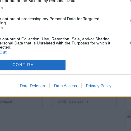
o opt-out of the Sale of my Personal Data.
ch czasów -
dzieci w historii kina
In
oznasz je po
- rozpoznasz je?
nym kadrze?
to opt-out of processing my Personal Data for Targeted
ing.
In
związań
3763 rozwiązania
o opt-out of Collection, Use, Retention, Sale, and/or Sharing
ersonal Data that Is Unrelated with the Purposes for which it
lected.
Out
znasz filmy z
Czy rozpoznasz
CONFIRM
tnich 25 lat
kultowe polskie
kiego kina po
filmy po ich plakacie
nym kadrze?
kinowym?
Data Deletion
Data Access
Privacy Policy
związań
5512 rozwiązania