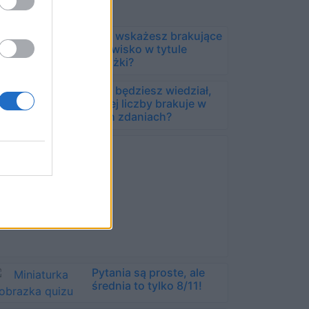
Czy wskażesz brakujące
nazwisko w tytule
książki?
Czy będziesz wiedział,
jakiej liczby brakuje w
tych zdaniach?
Pytania są proste, ale
średnia to tylko 8/11!