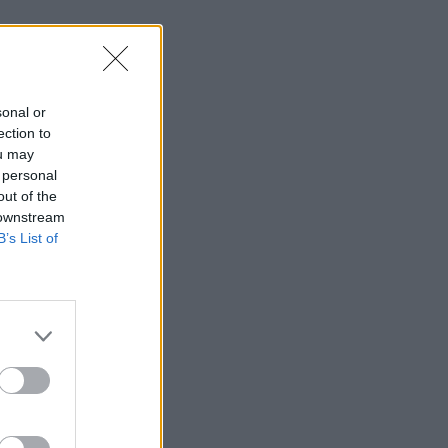
sonal or
ection to
ou may
 personal
out of the
 downstream
B’s List of