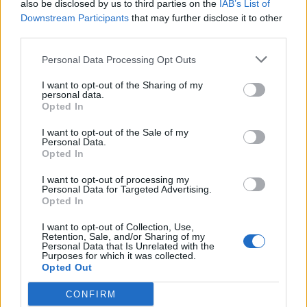
also be disclosed by us to third parties on the
IAB’s List of
9 punktów w tym quizie!
Downstream Participants
that may further disclose it to other
third parties.
Prawie nikt nie przekracza 7
punktów w tym quizie!
Personal Data Processing Opt Outs
I want to opt-out of the Sharing of my
personal data.
Opted In
I want to opt-out of the Sale of my
Personal Data.
Opted In
I want to opt-out of processing my
Personal Data for Targeted Advertising.
Opted In
Prawie nikt nie przekracza 8
punktów w tym quizie!
I want to opt-out of Collection, Use,
Retention, Sale, and/or Sharing of my
Personal Data that Is Unrelated with the
Prawie nikt w tym quizie nie
Purposes for which it was collected.
osiąga 10/12!
Opted Out
CONFIRM
Przeciętny Polak zdobywa w