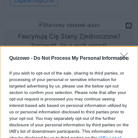
Zagadki logiczne
Fascynują Cię Stany Zjednoczone?
Sprawdź, ile o nich wiesz!
Quizowo -
Do Not Process My Personal Information
If you wish to opt-out of the sale, sharing to third parties, or
Rozpocznij quiz
processing of your personal or sensitive information for
targeted advertising by us, please use the below opt-out
section to confirm your selection. Please note that after your
opt-out request is processed you may continue seeing
interest-based ads based on personal information utilized by
us or personal information disclosed to third parties prior to
your opt-out. You may separately opt-out of the further
disclosure of your personal information by third parties on the
IAB’s list of downstream participants. This information may
Jakie państwo zaznaczyliśmy
also be disclosed by us to third parties on the
IAB’s List of