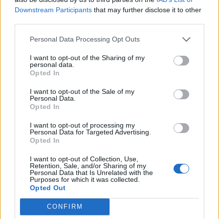
na mapie? [Wersja trudna]
Downstream Participants
that may further disclose it to other
third parties.
Co wiesz o Ameryce
Południowej?
Personal Data Processing Opt Outs
I want to opt-out of the Sharing of my
personal data.
Opted In
I want to opt-out of the Sale of my
Personal Data.
Opted In
I want to opt-out of processing my
Personal Data for Targeted Advertising.
Opted In
Co wiesz o Europie?
I want to opt-out of Collection, Use,
Retention, Sale, and/or Sharing of my
Personal Data that Is Unrelated with the
Purposes for which it was collected.
Rzeki świata - co o nich
Opted Out
wiesz?
CONFIRM
Czy poznasz państwa świata