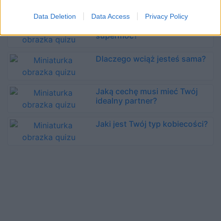
Data Deletion
Data Access
Privacy Policy
Jaka jest Twoja kobieca
supermoc?
Dlaczego wciąż jesteś sama?
Jaką cechę musi mieć Twój
idealny partner?
Jaki jest Twój typ kobiecości?