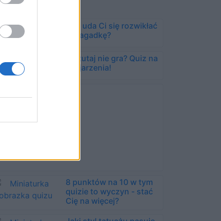
Czy uda Ci się rozwikłać
tę zagadkę?
Co tutaj nie gra? Quiz na
skojarzenia!
8 punktów na 10 w tym
quizie to wyczyn - stać
Cię na więcej?