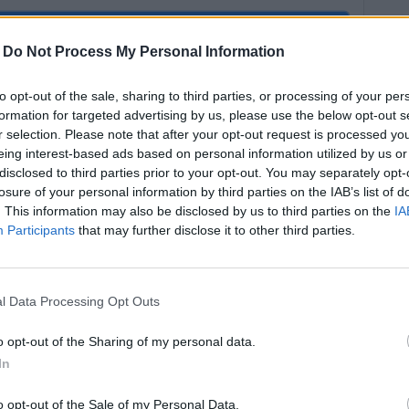
ocznij quiz
-
Do Not Process My Personal Information
to opt-out of the sale, sharing to third parties, or processing of your per
formation for targeted advertising by us, please use the below opt-out s
r selection. Please note that after your opt-out request is processed y
eing interest-based ads based on personal information utilized by us or
disclosed to third parties prior to your opt-out. You may separately opt-
losure of your personal information by third parties on the IAB’s list of
. This information may also be disclosed by us to third parties on the
IA
Participants
that may further disclose it to other third parties.
 4% osób zna
Wykształcenie nie
wiedzi na te
jest tu
tkie pytania -
najważniejsze - liczy
l Data Processing Opt Outs
asz radę?
się wiedza!
o opt-out of the Sharing of my personal data.
In
związań
11678 rozwiązań
o opt-out of the Sale of my Personal Data.