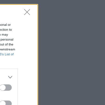
sonal or
ection to
ou may
 personal
out of the
 downstream
B’s List of