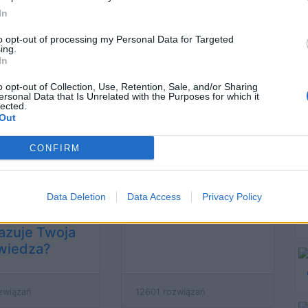
In
wiesz więcej
15 pytań z 15
to opt-out of processing my Personal Data for Targeted
 przeciętny
kategorii - czy
ing.
Polak?
okażesz się osobą
In
wszechstronną?
o opt-out of Collection, Use, Retention, Sale, and/or Sharing
ersonal Data that Is Unrelated with the Purposes for which it
lected.
Out
związań
11659 rozwiązań
CONFIRM
kończyłeś
Czy zdałbyś maturę
Data Deletion
Data Access
Privacy Policy
tawówkę czy
z WOS-u?
dia? Na co
azuje Twoja
wiedza?
związań
12601 rozwiązań