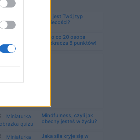
Jaki jest Twój typ
kobiecości?
Tylko co 20 osoba
przekracza 8 punktów!
Mindfulness, czyli jak
obecny jesteś w życiu?
Jaka siła kryje się w