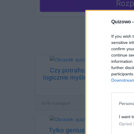
Rozp
Quizowo 
If you wish 
sensitive in
confirm you
continue se
information 
further disc
Czy potrafisz
Zagadk
participants
logicznie myśleć?
sprawd
Downstream 
g
Persona
6578 rozwiązań
24655 ro
I want t
Opted 
Tylko geniusz
Tylk