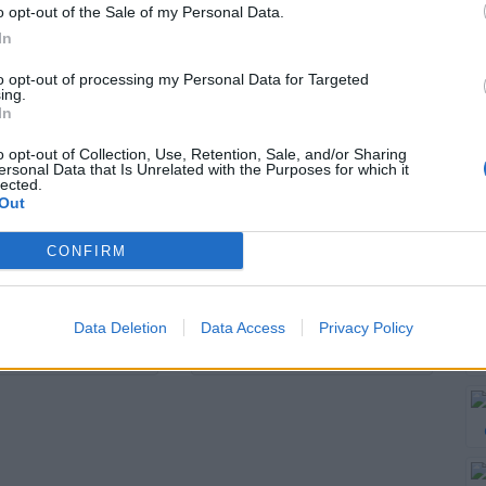
y rozwiążą tę
świata!
o opt-out of the Sale of my Personal Data.
zagadkę!
In
to opt-out of processing my Personal Data for Targeted
ing.
wiązań
56395 rozwiązań
In
o opt-out of Collection, Use, Retention, Sale, and/or Sharing
ersonal Data that Is Unrelated with the Purposes for which it
lected.
em 9 kropek -
Tylko geniusz
Out
a Ci się go
rozwiąże tę
CONFIRM
ozwikłać?
piekielnie trudną
zagadkę!
Data Deletion
Data Access
Privacy Policy
związań
24389 rozwiązań