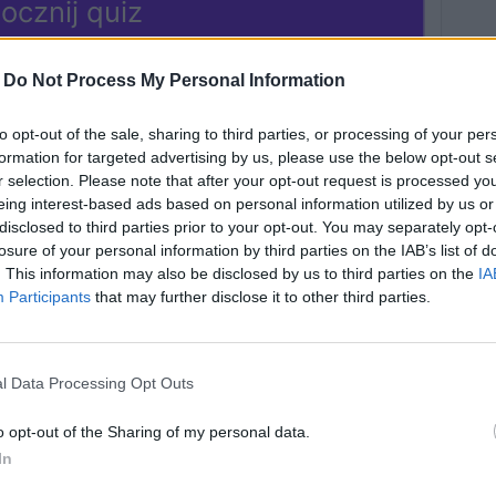
ocznij quiz
-
Do Not Process My Personal Information
to opt-out of the sale, sharing to third parties, or processing of your per
formation for targeted advertising by us, please use the below opt-out s
r selection. Please note that after your opt-out request is processed y
eing interest-based ads based on personal information utilized by us or
disclosed to third parties prior to your opt-out. You may separately opt-
losure of your personal information by third parties on the IAB’s list of
a Einsteina -
Zagadka farmera -
. This information may also be disclosed by us to third parties on the
IA
ź, czy jesteś
sprawdź swoje
Participants
that may further disclose it to other third parties.
eniuszem!
logiczne myślenie!
l Data Processing Opt Outs
związań
7454 rozwiązania
o opt-out of the Sharing of my personal data.
In
o najtęższe
Najkrótsza zagadka