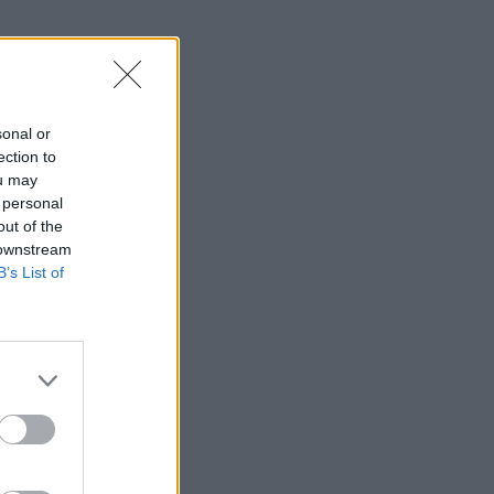
sonal or
ection to
ou may
 personal
out of the
 downstream
B’s List of