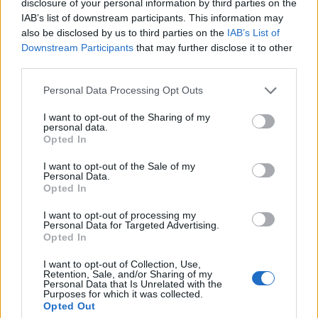
disclosure of your personal information by third parties on the
IAB’s list of downstream participants. This information may
also be disclosed by us to third parties on the
IAB’s List of
Downstream Participants
that may further disclose it to other
third parties.
Czy Twój wybranek to ten
Personal Data Processing Opt Outs
Jedyny?
I want to opt-out of the Sharing of my
Co łączy Cię z Twoją drugą
personal data.
Opted In
połówką?
I want to opt-out of the Sale of my
Personal Data.
Opted In
I want to opt-out of processing my
Personal Data for Targeted Advertising.
Opted In
I want to opt-out of Collection, Use,
Retention, Sale, and/or Sharing of my
Personal Data that Is Unrelated with the
Purposes for which it was collected.
Jaki świąteczny film pasuje do
Opted Out
Twojej osobowości?