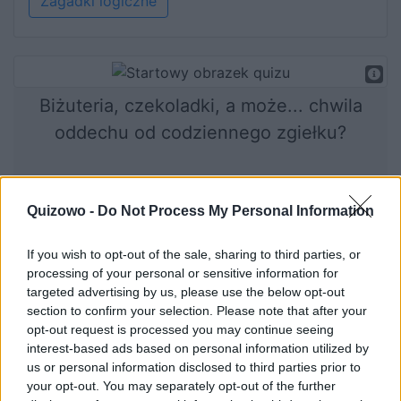
Zagadki logiczne
Biżuteria, czekoladki, a może... chwila
oddechu od codziennego zgiełku?
Zamiast godzinami zastanawiać się, czym
uszczęśliwić swoją ukochaną, rozwiąż
Quizowo -
Do Not Process My Personal Information
nasz quiz!
If you wish to opt-out of the sale, sharing to third parties, or
processing of your personal or sensitive information for
targeted advertising by us, please use the below opt-out
section to confirm your selection. Please note that after your
Rozpocznij quiz
opt-out request is processed you may continue seeing
interest-based ads based on personal information utilized by
us or personal information disclosed to third parties prior to
your opt-out. You may separately opt-out of the further