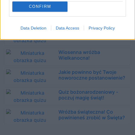
CONFIRM
Jaki Sylwester, taki cały rok...
Co to dla Ciebie oznacza?
Data Deletion
Data Access
Privacy Policy
Noworoczna wróżba z kart
tarota!
Wiosenna wróżba
Wielkanocna!
Jakie powinno być Twoje
noworoczne postanowienie?
Quiz bożonarodzeniowy -
poczuj magię świąt!
Wróżba świąteczna! Co
powinieneś zrobić w Święta?